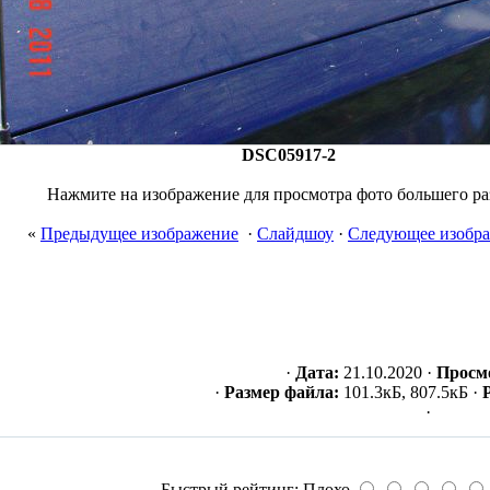
DSC05917-2
Нажмите на изображение для просмотра фото большего ра
«
Предыдущее изображение
·
Слайдшоу
·
Следующее изобр
·
Дата:
21.10.2020 ·
Просм
·
Размер файла:
101.3кБ, 807.5кБ ·
·
Быстрый рейтинг: Плохо