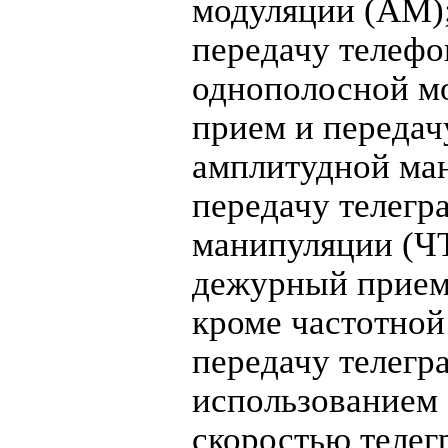
модуляции (АМ)
передачу телефо
однополосной м
прием и передач
амплитудной ма
передачу телегр
манипуляции (ЧТ
дежурный прием 
кроме частотно
передачу телегр
использованием 
скоростью телег