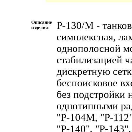
Описание
Р-130/М - танко
изделия
:
симплексная, ла
однополосной мо
стабилизацией ч
дискретную сетк
беспоисковое вх
без подстройки 
однотипными ра
"Р-104М, "Р-112",
"Р-140", "Р-143"