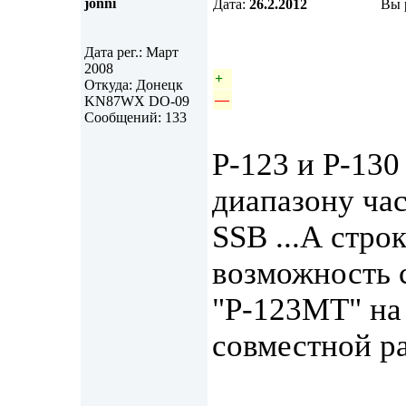
jonni
Дата:
26.2.2012
Вы 
Дата рег.: Март
2008
+
Откуда: Донецк
—
KN87WX DO-09
Сообщений: 133
P-123 и Р-130
диапазону час
SSB ...А стро
возможность 
"Р-123МТ" на 
совместной ра