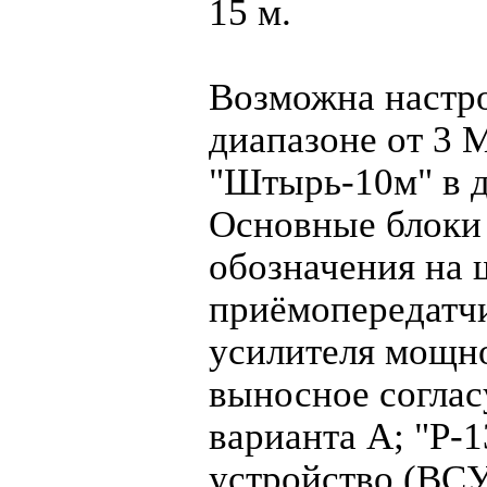
15 м.
Возможна настро
диапазоне от 3 
"Штырь-10м" в д
Основные блоки
обозначения на 
приёмопередатчи
усилителя мощно
выносное согла
варианта А; "Р-
устройство (ВСУ